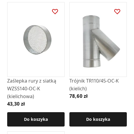
Zaślepka rury z siatką
Trójnik TR110/45-OC-K
WZSS140-OC-K
(kielich)
78,60 zł
(kielichowa)
43,30 zł
Do koszyka
Do koszyka