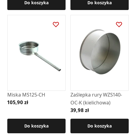
Do koszyka
Do koszyka
Miska MS125-CH
Zaślepka rury WZS140-
105,90 zł
OC-K (kielichowa)
39,98 zł
Do koszyka
Do koszyka