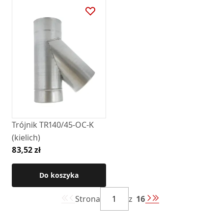
Trójnik TR140/45-OC-K
(kielich)
83,52 zł
Do koszyka
Strona
z
16