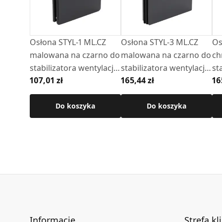
Osłona STYL-1 ML.CZ
Osłona STYL-3 ML.CZ
Os
malowana na czarno do
malowana na czarno do
ch
stabilizatora wentylacji -
stabilizatora wentylacji -
st
107,01 zł
165,44 zł
16
CSW1
CSW1
C
Do koszyka
Do koszyka
Informacje
Strefa kl