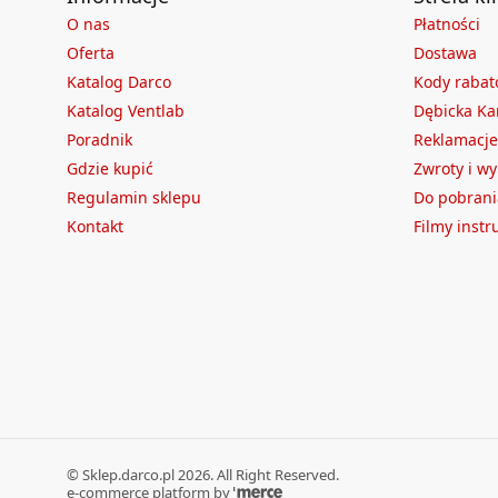
O nas
Płatności
Oferta
Dostawa
Katalog Darco
Kody raba
Katalog Ventlab
Dębicka Ka
Poradnik
Reklamacje
Gdzie kupić
Zwroty i w
Regulamin sklepu
Do pobrani
Kontakt
Filmy inst
©
Sklep.darco.pl
2026
. All Right Reserved.
e-commerce platform by