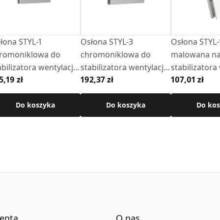
łona STYL-1
Osłona STYL-3
Osłona STYL-1 ML
romoniklowa do
chromoniklowa do
malowana na
abilizatora wentylacji -
stabilizatora wentylacji -
stabilizatora 
5,19 zł
192,37 zł
107,01 zł
SW1
CSW1
CSW1
Do koszyka
Do koszyka
Do kos
ienta
O nas