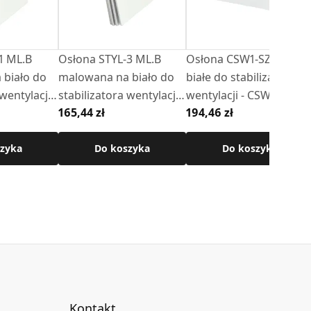
.B
Osłona STYL-3 ML.B
Osłona CSW1-SZ szkło
 biało do
malowana na biało do
białe do stabilizatora
wentylacji -
stabilizatora wentylacji -
wentylacji - CSW1
165,44 zł
194,46 zł
CSW1
zyka
Do koszyka
Do koszyka
Kontakt