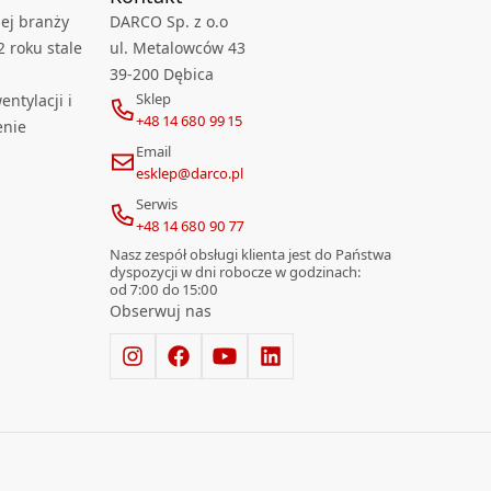
ej branży
DARCO Sp. z o.o
2 roku stale
ul. Metalowców 43
39-200 Dębica
Sklep
ntylacji i
+48 14 680 99 15
enie
Email
esklep@darco.pl
Serwis
+48 14 680 90 77
Nasz zespół obsługi klienta jest do Państwa
dyspozycji w dni robocze w godzinach:
od 7:00 do 15:00
Obserwuj nas