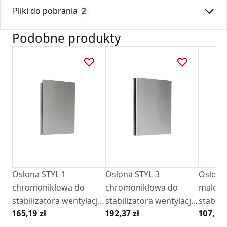
Max. temperatura:
180
powietrza przez kanał wentylacyjny.
Pliki do pobrania
2
Czas gwarancji:
24
Urządzenie posiada konstrukcyjnie określoną wartość
graniczną przepływu powietrza.
Podobne produkty
Stabiler w tej wersji posiada możliwość zamontowania
Deklaracja
KDWU 05_2023.pdf
jednej z kilku estetycznie wykonanych osłon.
Montaż stabilera
zobacz film
Karta Techniczna
DARCO_Karta_katalogowa_Stabilery.pdf
Osłona STYL-1
Osłona STYL-3
Osłona ST
chromoniklowa do
chromoniklowa do
malowa
stabilizatora wentylacji -
stabilizatora wentylacji -
stabiliz
165,19 zł
192,37 zł
107,01 
CSW1
CSW1
CSW1