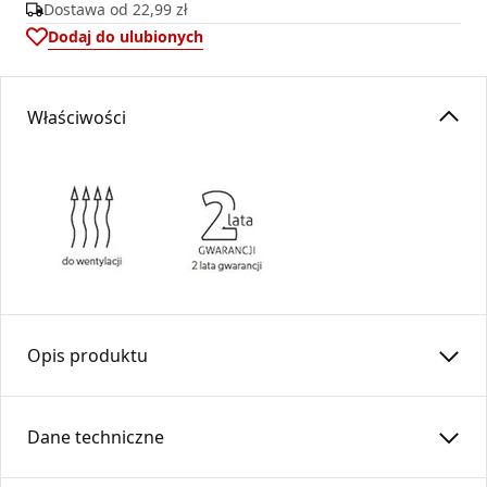
Dostawa od
22,99 zł
Dodaj do ulubionych
Właściwości
Opis produktu
Skrzynki rozdzielcze
SRO
pozwalają w łatwy i prosty sposób
rozdzielić strumienia powietrza .
Dane techniczne
Znajdują zastosowanie w systemach wentylacji,