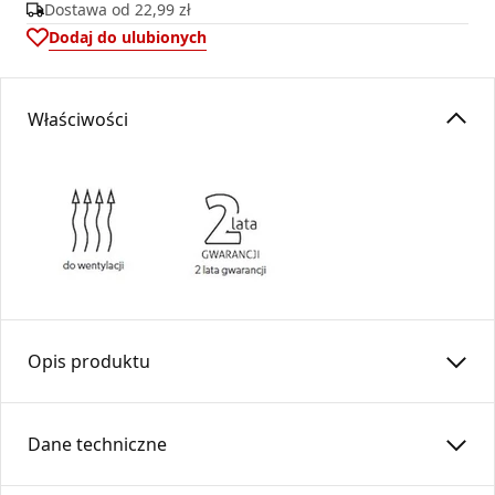
Dostawa od
22,99 zł
Dodaj do ulubionych
Właściwości
Opis produktu
Skrzynka filtracyjna izolowana
SFS
…/IZ/FM-OC
Dane techniczne
Skrzynka filtracyjna to element systemów wentylacyjnych,
przeznaczony do oczyszczania powietrza z zanieczyszczeń