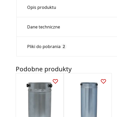
Opis produktu
Rura prosta służy do przedłużenia przewod
Dane techniczne
Średnica:
Pliki do pobrania
2
Max. temperatura:
Czas gwarancji:
Deklaracja
Podobne produkty
DZ 01_2018.pdf