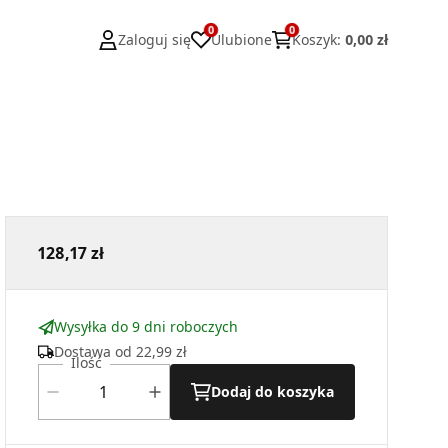
0
0
Zaloguj się
Ulubione
Koszyk
:
0,00 zł
128,17 zł
Wysyłka do 9 dni roboczych
Dostawa od
22,99 zł
Ilość
Dodaj do koszyka