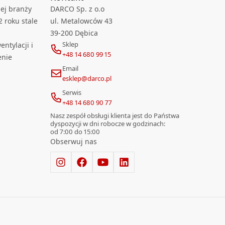
ej branży
DARCO Sp. z o.o
2 roku stale
ul. Metalowców 43
39-200 Dębica
Sklep
ntylacji i
+48 14 680 99 15
enie
Email
esklep@darco.pl
Serwis
+48 14 680 90 77
Nasz zespół obsługi klienta jest do Państwa
dyspozycji w dni robocze w godzinach:
od 7:00 do 15:00
Obserwuj nas