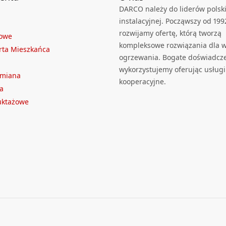
DARCO należy do liderów polski
instalacyjnej. Począwszy od 199
rozwijamy ofertę, którą tworzą
towe
kompleksowe rozwiązania dla we
rta Mieszkańca
ogrzewania. Bogate doświadcz
wykorzystujemy oferując usługi
ymiana
kooperacyjne.
a
ruktażowe