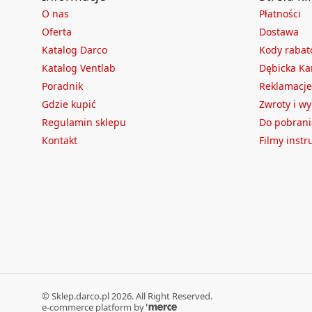
O nas
Płatności
Oferta
Dostawa
Katalog Darco
Kody raba
Katalog Ventlab
Dębicka Ka
Poradnik
Reklamacje
Gdzie kupić
Zwroty i w
Regulamin sklepu
Do pobrani
Kontakt
Filmy inst
©
Sklep.darco.pl
2026
. All Right Reserved.
e-commerce platform by