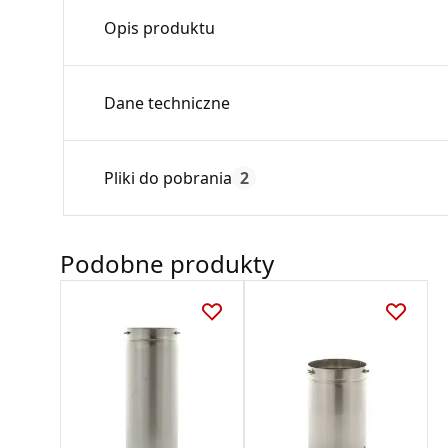
Opis produktu
Rura prosta służy do przedłużenia przewod
Dane techniczne
Średnica:
Pliki do pobrania
2
Max. temperatura:
Czas gwarancji:
Deklaracja
Podobne produkty
DZ 01_2018.pdf