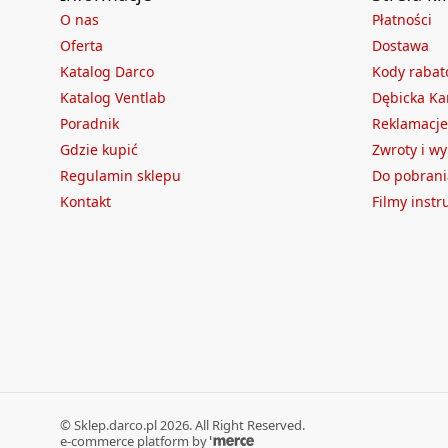
O nas
Płatności
Oferta
Dostawa
Katalog Darco
Kody raba
Katalog Ventlab
Dębicka Ka
Poradnik
Reklamacje
Gdzie kupić
Zwroty i w
Regulamin sklepu
Do pobrani
Kontakt
Filmy inst
©
Sklep.darco.pl
2026
. All Right Reserved.
e-commerce platform by