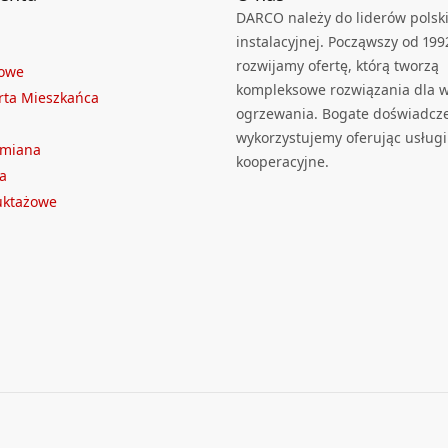
DARCO należy do liderów polski
instalacyjnej. Począwszy od 199
rozwijamy ofertę, którą tworzą
towe
kompleksowe rozwiązania dla we
rta Mieszkańca
ogrzewania. Bogate doświadcz
wykorzystujemy oferując usługi
ymiana
kooperacyjne.
a
ruktażowe