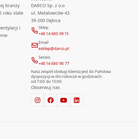
ej branży
DARCO Sp. z o.o
2 roku stale
ul. Metalowców 43
39-200 Dębica
Sklep
ntylacji i
+48 14 680 99 15
enie
Email
esklep@darco.pl
Serwis
+48 14 680 90 77
Nasz zespół obsługi klienta jest do Państwa
dyspozycji w dni robocze w godzinach:
od 7:00 do 15:00
Obserwuj nas