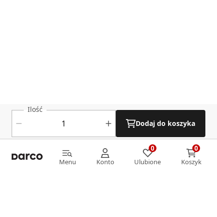
Ilość
Dodaj do koszyka
0
0
0
0
Menu
Konto
Ulubione
Koszyk
Menu
Konto
Ulubione
Koszyk
Informacje
O nas
Strefa klienta