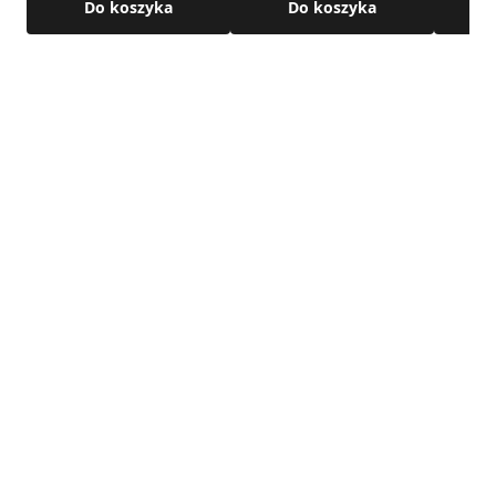
Do koszyka
Do koszyka
• połączenie: nypel / kielich
Szczegółowe wymiary oraz pozostałe parametry techniczne
produktu dostępne są w karcie technicznej produktu.