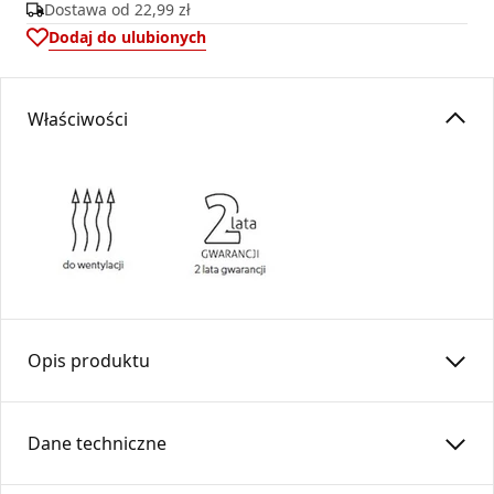
Dostawa od
22,99 zł
Dodaj do ulubionych
Właściwości
Opis produktu
Rura prosta RP130/500-OC-K (kielich)
Dane techniczne
Rura prosta wykonana z blachy ocynkowanej,
przeznaczona do budowy ciągów w instalacjach wentylacji