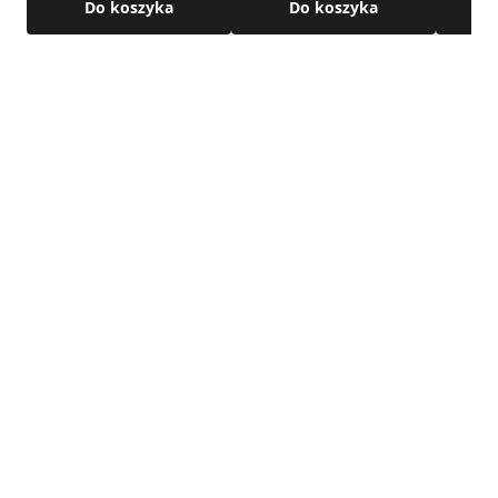
Do koszyka
Do koszyka
• połączenie: nypel / kielich
Szczegółowe wymiary oraz pozostałe parametry techniczne
produktu dostępne są w karcie technicznej produktu.