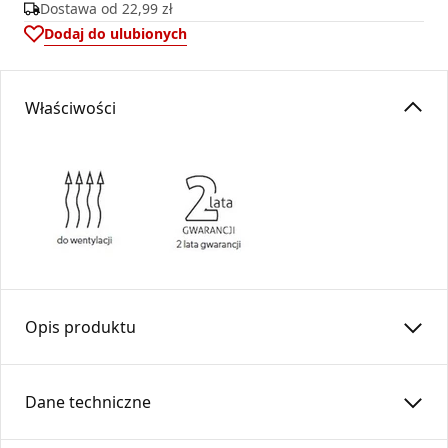
Dostawa od
22,99 zł
Dodaj do ulubionych
Właściwości
Opis produktu
Rura prosta RP130/1000-OC-K (kielich)
Dane techniczne
Rura prosta wykonana z blachy ocynkowanej,
przeznaczona do budowy ciągów w instalacjach wentylacji