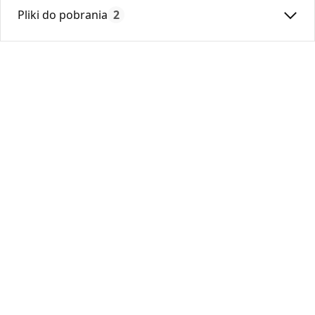
Max. temperatura:
250
Pliki do pobrania
2
Czas gwarancji:
24
Deklaracja
DWU 18_2013.pdf
Karta Techniczna
DARCO_Karta_katalogowa_Podstawy-
Zabudowy-Kominowe.pdf