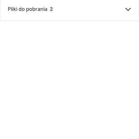
Średnica:
180
Pliki do pobrania
2
Max. temperatura:
250
Czas gwarancji:
24
Deklaracja
KDWU 05_2022.pdf
Karta Techniczna
DARCO_Karta_katalogowa_Rury-Ksztaltki-
Stalowe-Okragle.pdf