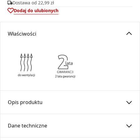
Dostawa od
22,99 zł
Dodaj do ulubionych
Właściwości
Opis produktu
Podpora pośrednia stabilizuje komin znacznej wysokości.
Montowana na stropie odciąża podstawę komina.
Dane techniczne
Wykonana z blachy ocynkowanej.