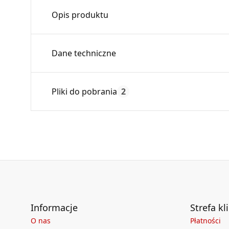
Opis produktu
Podpora pośrednia stabilizuje komin znaczne
Dane techniczne
podstawę komina.
Wykonana z blachy ocynkowanej.
Średnica:
Pliki do pobrania
2
Max. temperatura:
Czas gwarancji:
Deklaracja
KDWU 05_2022.pdf
Informacje
Strefa kl
O nas
Płatności