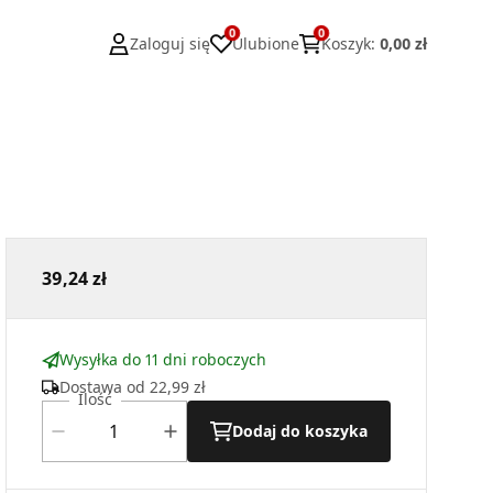
0
0
Zaloguj się
Ulubione
Koszyk
:
0,00 zł
39,24 zł
Wysyłka do 11 dni roboczych
Dostawa od
22,99 zł
Ilość
Dodaj do koszyka