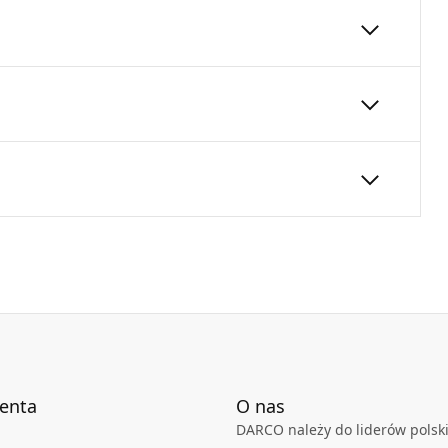
j wysokości. Montowana na stropie odciąża
100
250
24
Karta Techniczna
DARCO_Karta_katalogowa_Rury-
Ksztaltki-Stalowe-Okragle.pdf
ienta
O nas
DARCO należy do liderów polski