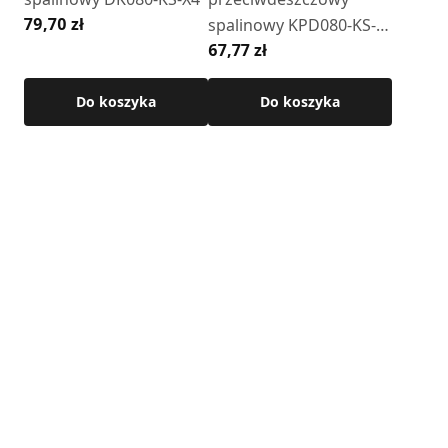
79,70 zł
spalinowy KPD080-KS-
67,77 zł
X4 z czerpnią
Do koszyka
Do koszyka