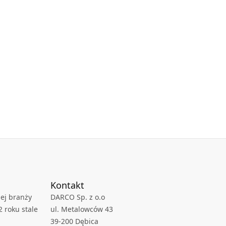
Kontakt
ej branży
DARCO Sp. z o.o
2 roku stale
ul. Metalowców 43
39-200 Dębica