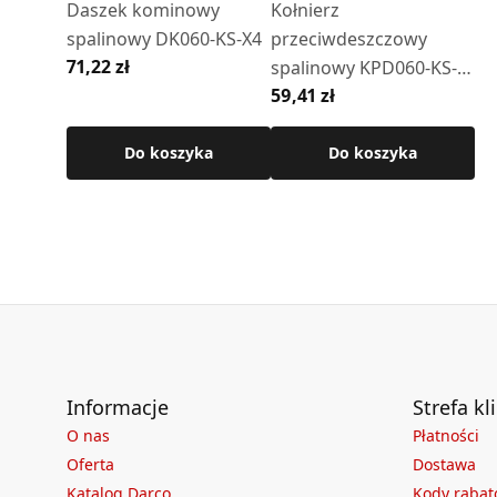
Daszek kominowy
Kołnierz
spalinowy DK060-KS-X4
przeciwdeszczowy
71,22 zł
spalinowy KPD060-KS-
59,41 zł
X4 z czerpnią
Do koszyka
Do koszyka
Informacje
Strefa kl
O nas
Płatności
Oferta
Dostawa
Katalog Darco
Kody raba