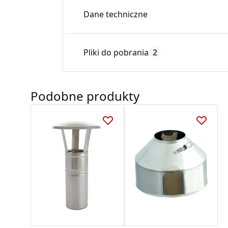
Dane techniczne
Średnica:
Pliki do pobrania
2
Max. temperatura:
Czas gwarancji:
Podobne produkty
Deklaracja
DWU 02_2023.pdf