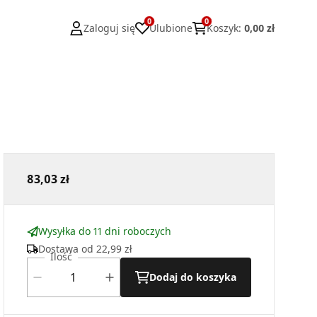
0
0
Zaloguj się
Ulubione
Koszyk
:
0,00 zł
83,03 zł
Wysyłka do 11 dni roboczych
Dostawa od
22,99 zł
Ilość
Dodaj do koszyka