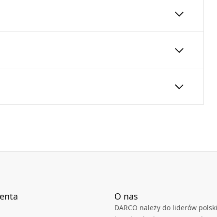
znaczony do stabilizacji kominów
nienie konstrukcji, gwarantując bezpieczeństwo
250
250
24
Deklaracja
KDWU 05_2022.pdf
rukcji kominowej
najdują się w karcie technicznej produktu.
ienta
O nas
DARCO należy do liderów polski