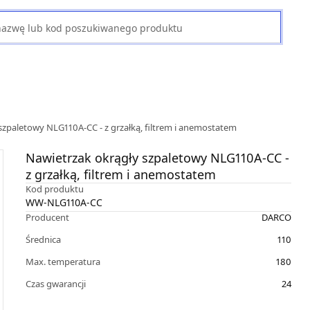
szpaletowy NLG110A-CC - z grzałką, filtrem i anemostatem
Nawietrzak okrągły szpaletowy NLG110A-CC -
z grzałką, filtrem i anemostatem
Kod produktu
WW-NLG110A-CC
Producent
DARCO
Średnica
110
Max. temperatura
180
Czas gwarancji
24