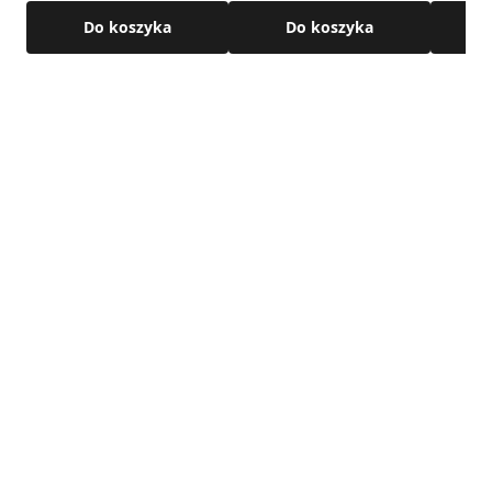
• Materiał wykonania: W całości wykonany z blachy
Do koszyka
Do koszyka
chromoniklowej
Szczegółowe wymiary, dane dotyczące przepływu
powietrza oraz parametry techniczne dostępne są w karcie
technicznej produktu.