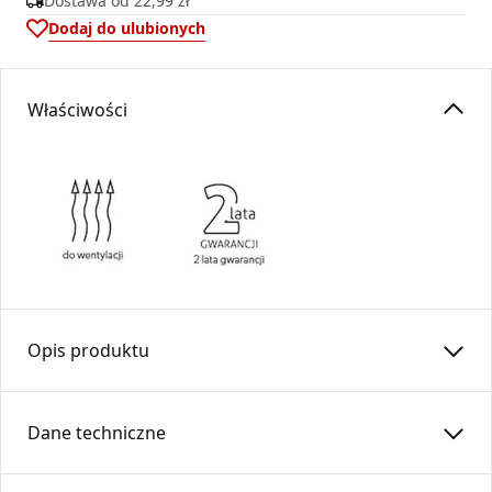
Dostawa od
22,99 zł
Dodaj do ulubionych
Właściwości
Opis produktu
Nawietrzak prostokątny NP1-CH/CH
Dane techniczne
Nawietrzak ścienny prostokątny to element wentylacji
grawitacyjnej przeznaczony do doprowadzania świeżego