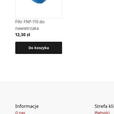
Czerpnia zabezpiecza przed opadami atmosfe
która zabezpiecza przed dostawaniem się ow
Filtr FNP-110 do
Od strony wnętrza budynku nawietrzak wypos
nawietrzaka
izolacji, która zapobiega tworzeniu się skrop
12,30 zł
Budowa teleskopowa – zakres regulacji; 320 
Do koszyka
Zasada działania nawietrzak okrągły
zobacz film
Informacje
Strefa kl
O nas
Płatności