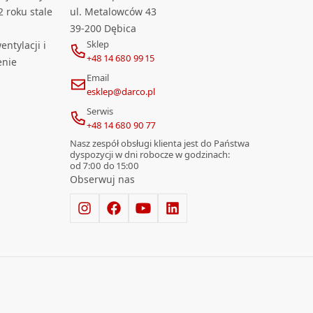
2 roku stale
ul. Metalowców 43
39-200 Dębica
Sklep
ntylacji i
+48 14 680 99 15
enie
Email
esklep@darco.pl
Serwis
+48 14 680 90 77
Nasz zespół obsługi klienta jest do Państwa
dyspozycji w dni robocze w godzinach:
od 7:00 do 15:00
Obserwuj nas