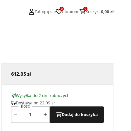
0
0
Zaloguj się
Ulubione
Koszyk
:
0,00 zł
612,05 zł
Wysyłka do 2 dni roboczych
Dostawa od
22,99 zł
Ilość
Dodaj do koszyka