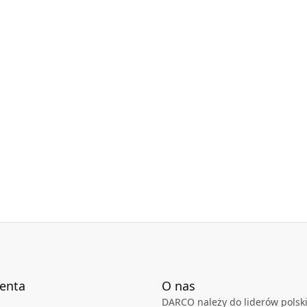
rycznymi ,dodatkowo wyposażona jest w siatkę
adów .
ażony jest w anemostat, posiadający warstwę
lin w okresie zimowym oraz tłumi hałas.
– 550 mm
ienta
O nas
DARCO należy do liderów polski