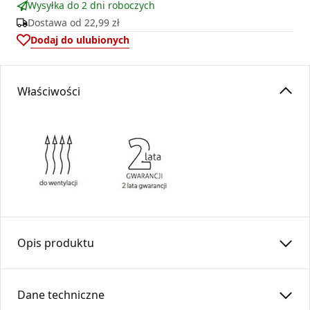
Wysyłka do 2 dni roboczych
Dostawa od
22,99 zł
Dodaj do ulubionych
Właściwości
Opis produktu
Nawietrzak NO110A-ML – z anemostatem i filtrem
BIAŁY
Dane techniczne
Nawietrzak ścienny jest przeznaczony do stosowania jako