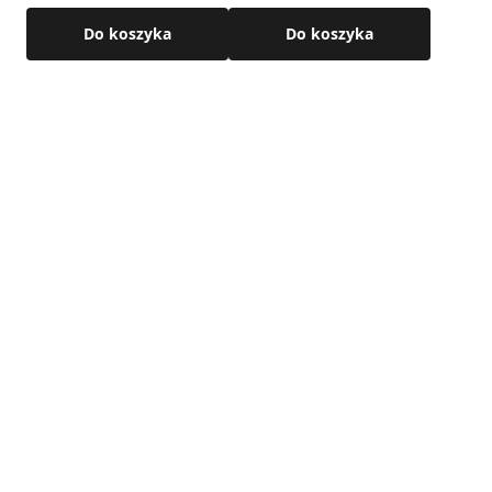
zobacz film
Do koszyka
Do koszyka
Uzupełnieniem systemu wentylacji mogą być także
kratki wentylacyjne
, które odpowiadają za estetyczne i
skuteczne zakończenie instalacji.