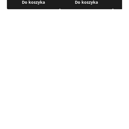
Budowa teleskopowa – zakres regulacji; 300 – 520 mm
Do koszyka
Do koszyka
Szczegółowe wymiary znajdują się w karcie technicznej
produktu.