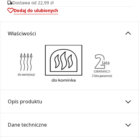
Dostawa od
22,99 zł
Dodaj do ulubionych
Właściwości
Opis produktu
Nawietrzak kominkowy ZNK100-CC z gałką
Dane techniczne
Nawietrzak służy do doprowadzania powietrza
zewnętrznego bezpośrednio do piecyków wolnostojących