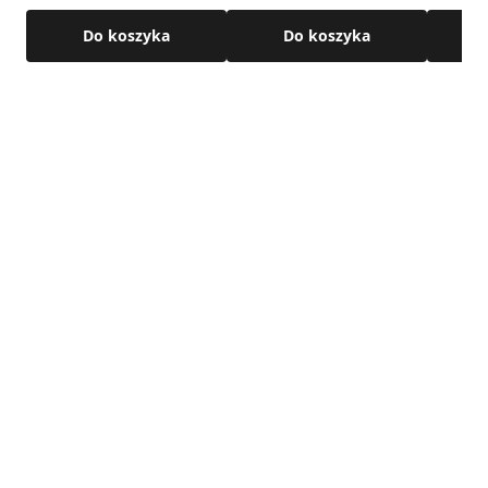
Budowa teleskopowa – zakres regulacji; 300 – 520 mm
Do koszyka
Do koszyka
Szczegółowe wymiary znajdują się w karcie technicznej
produktu.