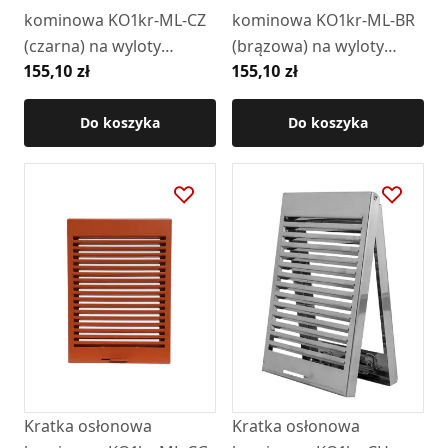
kominowa KO1kr-ML-CZ
kominowa KO1kr-ML-BR
(czarna) na wyloty
(brązowa) na wyloty
155,10 zł
155,10 zł
boczne z ramką
boczne z ramką
Do koszyka
Do koszyka
Kratka osłonowa
Kratka osłonowa