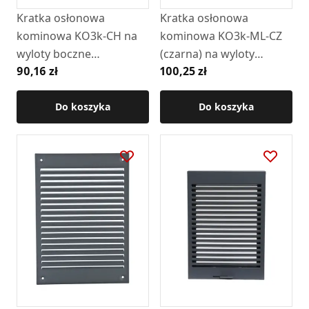
Kratka osłonowa
Kratka osłonowa
kominowa KO3k-CH na
kominowa KO3k-ML-CZ
wyloty boczne
(czarna) na wyloty
90,16 zł
100,25 zł
(chromonikiel)
boczne (RAL9005)
Do koszyka
Do koszyka