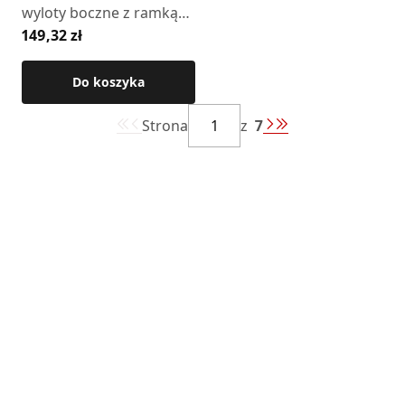
wyloty boczne z ramką
149,32 zł
(chromonikiel)
Do koszyka
Strona
z
7