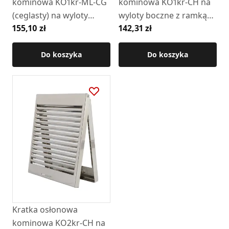
kominowa KO1kr-ML-CG
kominowa KO1kr-CH na
(ceglasty) na wyloty
wyloty boczne z ramką
155,10 zł
142,31 zł
boczne z ramką
(chromonikiel)
Do koszyka
Do koszyka
Kratka osłonowa
kominowa KO2kr-CH na