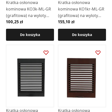
Kratka osłonowa
Kratka osłonowa
kominowa KO3k-ML-GR
kominowa KO1kr-ML-GR
(grafitowa) na wyloty
(grafitowa) na wyloty
100,25 zł
155,10 zł
boczne (RAL7024)
boczne z ramką
Do koszyka
Do koszyka
Kratka osłonowa
Kratka osłonowa