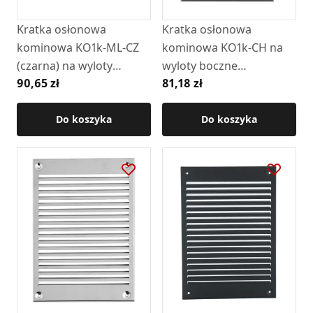
Kratka osłonowa
Kratka osłonowa
kominowa KO1k-ML-CZ
kominowa KO1k-CH na
(czarna) na wyloty
wyloty boczne
90,65 zł
81,18 zł
boczne (RAL9005)
(chromonikiel)
Do koszyka
Do koszyka