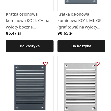
Kratka osłonowa
Kratka osłonowa
kominowa KO2k-CH na
kominowa KO1k-ML-GR
wyloty boczne
(grafitowa) na wyloty
86,47 zł
90,65 zł
(chromonikiel)
boczne (RAL7024)
Do koszyka
Do koszyka