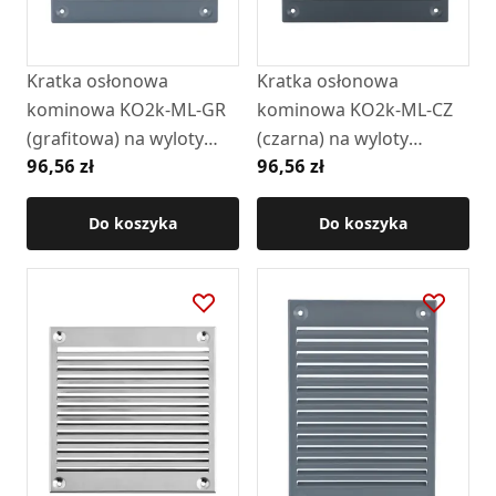
Kratka osłonowa
Kratka osłonowa
kominowa KO2k-ML-GR
kominowa KO2k-ML-CZ
(grafitowa) na wyloty
(czarna) na wyloty
96,56 zł
96,56 zł
boczne (RAL7024)
boczne (RAL9005)
Do koszyka
Do koszyka