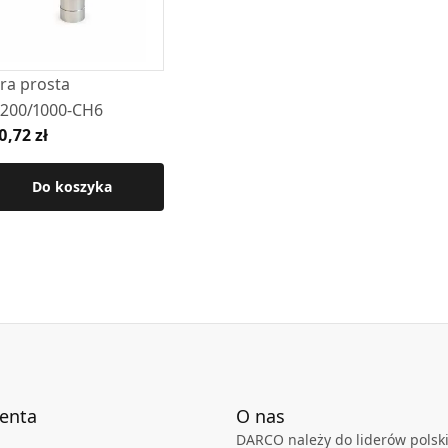
chnicznej produktu.
ra prosta
200/1000-CH6
0,72 zł
Do koszyka
ienta
O nas
DARCO należy do liderów polski