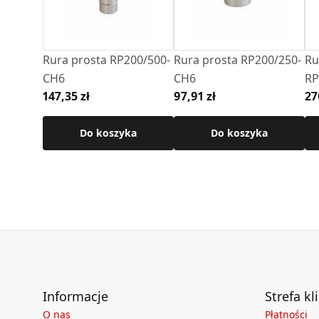
Szczegółowe wymiary znajdują się w karcie te
Rura prosta RP200/500-
Rura prosta RP200/250-
Ru
CH6
CH6
RP
147,35 zł
97,91 zł
27
Do koszyka
Do koszyka
Informacje
Strefa kl
O nas
Płatności