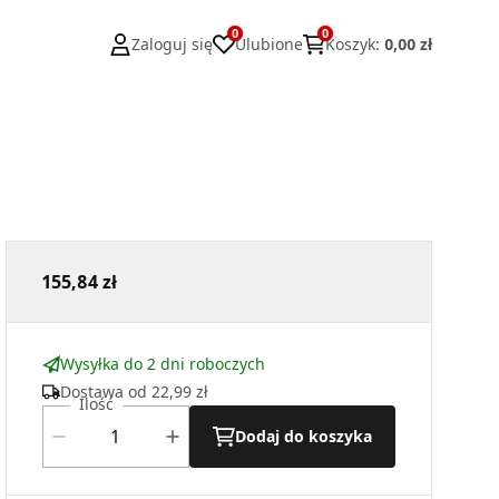
0
0
Zaloguj się
Ulubione
Koszyk
:
0,00 zł
155,84 zł
Wysyłka do 2 dni roboczych
Dostawa od
22,99 zł
Ilość
Dodaj do koszyka