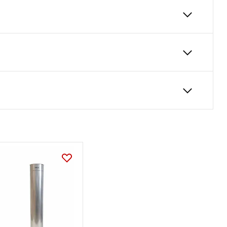
nie pionowy)
owadzania kondensatu w systemach kominowych ,
 działanie agresywnych skroplin, zapewniając
200
450
60
ia bezpieczne i sprawne odprowadzenie
Deklaracja
DWU 1_2024.pdf
palanych gazem, olejem opałowym oraz peletem.
unek 1.4404