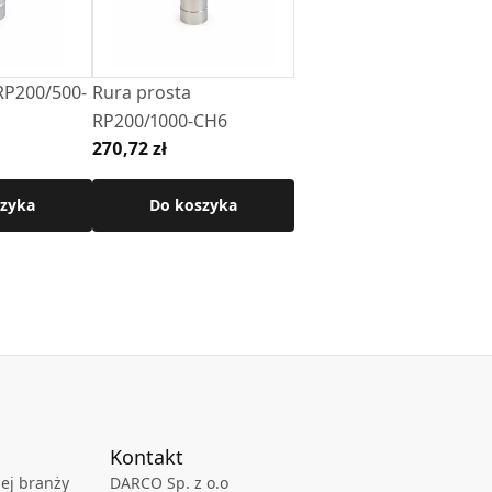
RP200/500-
Rura prosta
RP200/1000-CH6
270,72 zł
zyka
Do koszyka
Kontakt
ej branży
DARCO Sp. z o.o