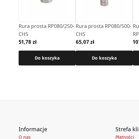
Szczegółowe wymiary znajdują się w karcie te
Rura prosta RP080/250-
Rura prosta RP080/500-
Ru
CH5
CH5
RP
51,78 zł
65,07 zł
10
Do koszyka
Do koszyka
Informacje
Strefa kl
O nas
Płatności