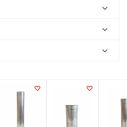
nie pionowy)
owadzania kondensatu w systemach kominowych ,
 działanie agresywnych skroplin, zapewniając
80
450
60
ia bezpieczne i sprawne odprowadzenie
Karta Techniczna
DARCO_Karta_katalogowa_System-
wkladow-kominowych-SWK-SWKZ.pdf
palanych gazem, olejem opałowym oraz peletem.
unek 1.4404