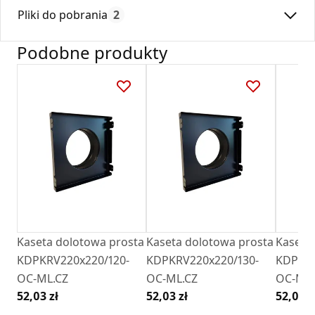
Max. temperatura:
180
Ramka jest wyposażona w specjalne przetłoczenia, co, w
Pliki do pobrania
2
Czas gwarancji:
24
połączeniu z odpowiednio ukształtowanymi łapkami kratek,
pozwala na łatwe pozycjonowanie kratki w ramce nawet po
Podobne produkty
jej montażu w ścianie.
Deklaracja
DZ 01_2018.pdf
Karta Techniczna
Karta Katalogowa Darco Ventlab_ Model V.pdf
Kaseta dolotowa prosta
Kaseta dolotowa prosta
Kaseta
KDPKRV220x220/120-
KDPKRV220x220/130-
KDPKRV
OC-ML.CZ
OC-ML.CZ
OC-ML.
52,03 zł
52,03 zł
52,03 z