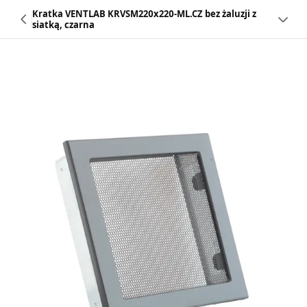
Kratka VENTLAB KRVSM220x220-ML.CZ bez żaluzji z
siatką, czarna