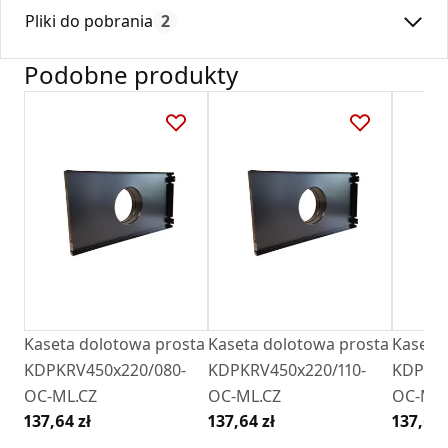
Max. temperatura:
180
Kratki wykonane są w wersji do montażu podtynkowego –
Pliki do pobrania
2
Czas gwarancji:
24
dlatego wyposażone są w specjalnie przygotowana ramę
montażową.
Podobne produkty
Kratki
INVI
Deklaracja
są kompatybilne z akcesoriami Ventlab, takimi
DZ 01_2018.pdf
jak kasety dolotowe czy maskownice.
Karta Techniczna
Karta Katalogowa Darco Ventlab_ Model
INVI.pdf
Kaseta dolotowa prosta
Kaseta dolotowa prosta
Kaseta
KDPKRV450x220/080-
KDPKRV450x220/110-
KDPKRV
OC-ML.CZ
OC-ML.CZ
OC-ML.
137,64 zł
137,64 zł
137,64 