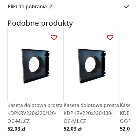
Max. temperatura:
180
Kratki wykonane są w wersji do montażu podtynkowego –
Pliki do pobrania
2
Czas gwarancji:
24
dlatego wyposażone są w specjalnie przygotowana ramę
montażową.
Podobne produkty
Kratki
INVI
Deklaracja
są kompatybilne z akcesoriami Ventlab, takimi
DZ 01_2018.pdf
jak kasety dolotowe czy maskownice.
Karta Techniczna
Karta Katalogowa Darco Ventlab_ Model
INVI.pdf
Kaseta dolotowa prosta
Kaseta dolotowa prosta
Kaseta
KDPKRV220x220/120-
KDPKRV220x220/130-
KDPKRV
OC-ML.CZ
OC-ML.CZ
OC-ML.
52,03 zł
52,03 zł
52,03 z