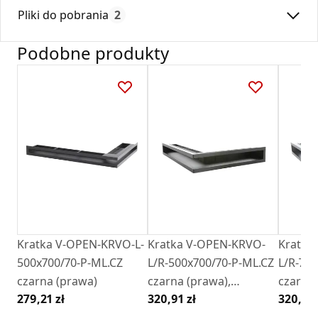
Max. temperatura:
180
dostępna na rynku.
Pliki do pobrania
2
Czas gwarancji:
24
Kratki tunelowe narożne winny być montowane ponad
wkładem kominkowym z wylotem kierowanym do dołu, lub
Podobne produkty
pod wkładem kominkowym z wylotem kierowanym ku
Deklaracja
DZ 01_2018.pdf
górze.
Karta Techniczna
Karta Katalogowa Darco Ventlab_ Model V-
Open.pdf
Kratka V-OPEN-KRVO-L-
Kratka V-OPEN-KRVO-
Kratka
500x700/70-P-ML.CZ
L/R-500x700/70-P-ML.CZ
L/R-700
czarna (prawa)
czarna (prawa),
czarna 
279,21 zł
320,91 zł
320,91 
oklejona filcem z ramką
filcem
OC