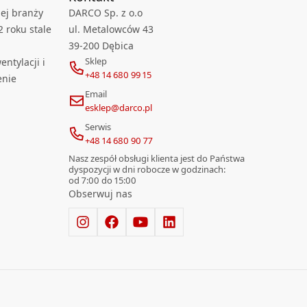
ej branży
DARCO Sp. z o.o
2 roku stale
ul. Metalowców 43
39-200 Dębica
Sklep
ntylacji i
+48 14 680 99 15
enie
Email
esklep@darco.pl
Serwis
+48 14 680 90 77
Nasz zespół obsługi klienta jest do Państwa
dyspozycji w dni robocze w godzinach:
od 7:00 do 15:00
Obserwuj nas