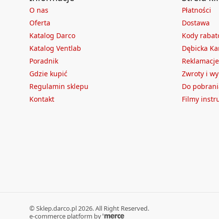
O nas
Płatności
Oferta
Dostawa
Katalog Darco
Kody raba
Katalog Ventlab
Dębicka Ka
Poradnik
Reklamacje
Gdzie kupić
Zwroty i w
Regulamin sklepu
Do pobrani
Kontakt
Filmy inst
©
Sklep.darco.pl
2026
. All Right Reserved.
e-commerce platform by