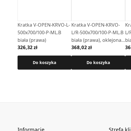
Kratka V-OPEN-KRVO-L-
Kratka V-OPEN-KRVO-
Kr
500x700/100-P-ML.B
L/R-500x700/100-P-ML.B
L/
biała (prawa)
biała (prawa), oklejona
bi
326,32 zł
368,02 zł
36
filcem z ramką OC
fi
Do koszyka
Do koszyka
Informacje
Strefa kl