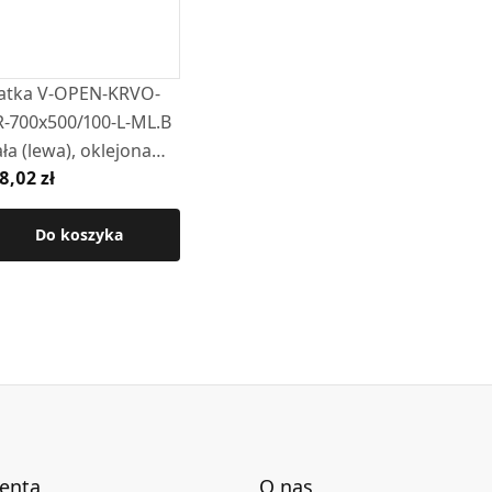
atka V-OPEN-KRVO-
R-700x500/100-L-ML.B
ała (lewa), oklejona
8,02 zł
lcem z ramką OC
Do koszyka
ienta
O nas