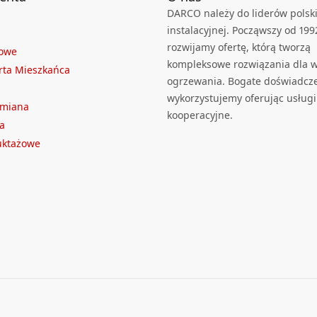
DARCO należy do liderów polski
instalacyjnej. Począwszy od 199
rozwijamy ofertę, którą tworzą
towe
kompleksowe rozwiązania dla we
rta Mieszkańca
ogrzewania. Bogate doświadcz
wykorzystujemy oferując usługi
ymiana
kooperacyjne.
a
ruktażowe