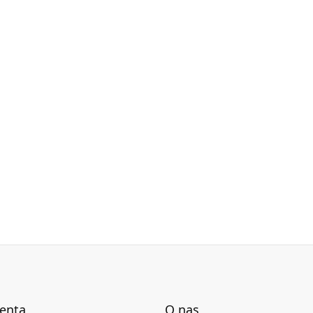
ienta
O nas