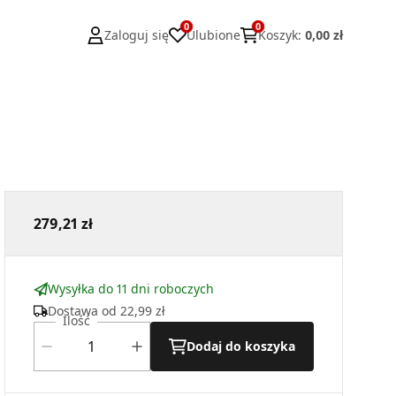
0
0
Zaloguj się
Ulubione
Koszyk
:
0,00 zł
279,21 zł
Wysyłka do 11 dni roboczych
Dostawa od
22,99 zł
Ilość
Dodaj do koszyka