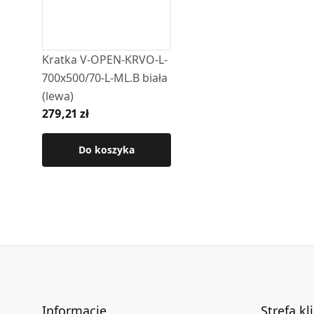
Kratka V-OPEN-KRVO-L-
700x500/70-L-ML.B biała
(lewa)
279,21 zł
Do koszyka
Informacje
Strefa kl