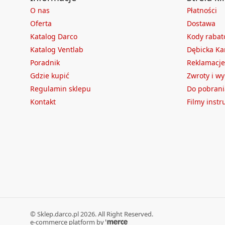
O nas
Płatności
Oferta
Dostawa
Katalog Darco
Kody raba
Katalog Ventlab
Dębicka Ka
Poradnik
Reklamacje
Gdzie kupić
Zwroty i w
Regulamin sklepu
Do pobrani
Kontakt
Filmy inst
©
Sklep.darco.pl
2026
. All Right Reserved.
e-commerce platform by