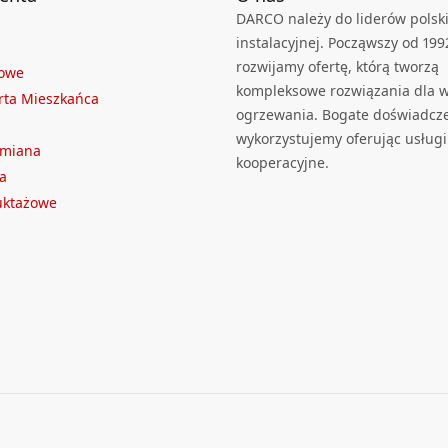
DARCO należy do liderów polski
instalacyjnej. Począwszy od 199
rozwijamy ofertę, którą tworzą
towe
kompleksowe rozwiązania dla we
rta Mieszkańca
ogrzewania. Bogate doświadcz
wykorzystujemy oferując usługi
ymiana
kooperacyjne.
a
ruktażowe