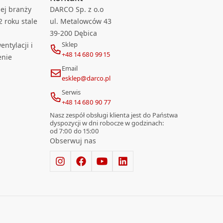
ej branży
DARCO Sp. z o.o
2 roku stale
ul. Metalowców 43
39-200 Dębica
Sklep
ntylacji i
+48 14 680 99 15
enie
Email
esklep@darco.pl
Serwis
+48 14 680 90 77
Nasz zespół obsługi klienta jest do Państwa
dyspozycji w dni robocze w godzinach:
od 7:00 do 15:00
Obserwuj nas