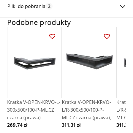
Max. temperatura:
180
dostępna na rynku.
Pliki do pobrania
2
Czas gwarancji:
24
Kratki tunelowe narożne winny być montowane ponad
wkładem kominkowym z wylotem kierowanym do dołu, lub
Podobne produkty
pod wkładem kominkowym z wylotem kierowanym ku
Deklaracja
DZ 01_2018.pdf
górze.
Karta Techniczna
Karta Katalogowa Darco Ventlab_ Model V-
Open.pdf
Kratka V-OPEN-KRVO-L-
Kratka V-OPEN-KRVO-
Kratka
300x500/100-P-ML.CZ
L/R-300x500/100-P-
L/R-500
czarna (prawa)
ML.CZ czarna (prawa),
ML.CZ c
269,74 zł
311,31 zł
311,31 
oklejona filcem , ramka
oklejon
oc
OC