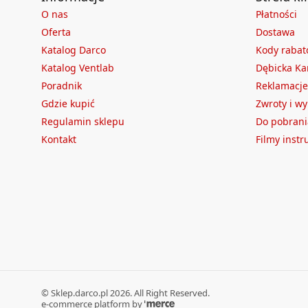
O nas
Płatności
Oferta
Dostawa
Katalog Darco
Kody raba
Katalog Ventlab
Dębicka Ka
Poradnik
Reklamacje
Gdzie kupić
Zwroty i w
Regulamin sklepu
Do pobrani
Kontakt
Filmy inst
©
Sklep.darco.pl
2026
. All Right Reserved.
e-commerce platform by