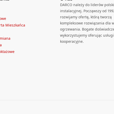
DARCO należy do liderów polski
instalacyjnej. Począwszy od 199
rozwijamy ofertę, którą tworzą
towe
kompleksowe rozwiązania dla we
rta Mieszkańca
ogrzewania. Bogate doświadcz
wykorzystujemy oferując usługi
ymiana
kooperacyjne.
a
ruktażowe