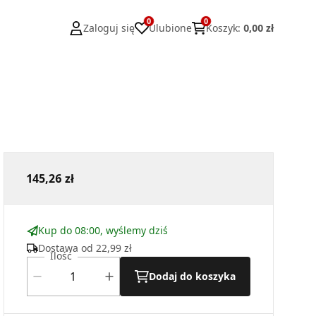
0
0
Zaloguj się
Ulubione
Koszyk
:
0,00 zł
145,26 zł
Kup do 08:00, wyślemy dziś
Dostawa od
22,99 zł
Ilość
Dodaj do koszyka