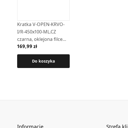
Kratka V-OPEN-KRVO-
I/R-450x100-ML.CZ
czarna, oklejona filcem
169,99 zł
z ramką OC
Do koszyka
Informacje
Strefa kl