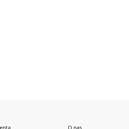
ienta
O nas