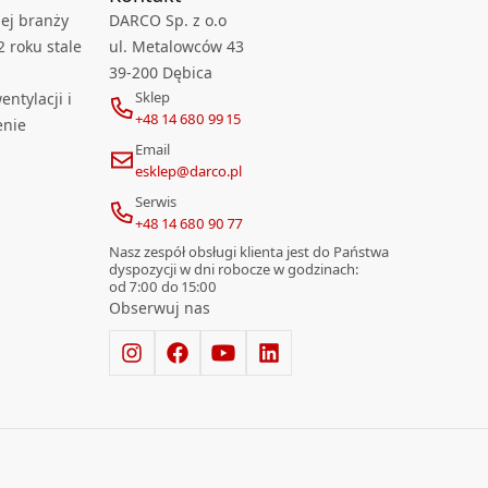
ej branży
DARCO Sp. z o.o
2 roku stale
ul. Metalowców 43
39-200 Dębica
Sklep
ntylacji i
+48 14 680 99 15
enie
Email
esklep@darco.pl
Serwis
+48 14 680 90 77
Nasz zespół obsługi klienta jest do Państwa
dyspozycji w dni robocze w godzinach:
od 7:00 do 15:00
Obserwuj nas