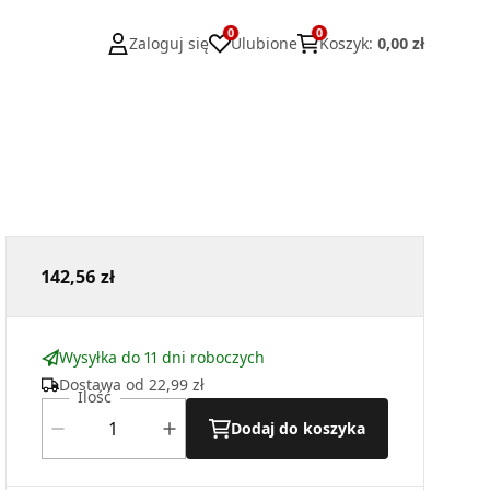
0
0
Zaloguj się
Ulubione
Koszyk
:
0,00 zł
142,56 zł
Wysyłka do 11 dni roboczych
Dostawa od
22,99 zł
Ilość
Dodaj do koszyka