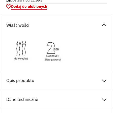
Dostawa od
22,99 zł
Dodaj do ulubionych
Właściwości
Opis produktu
Kratka osłonowa KRLz2 light z żaluzją
Dane techniczne
Kratka light z żaluzją to estetyczne i funkcjonalne
rozwiązanie do osłony otworów przewodów wentylacyjnych