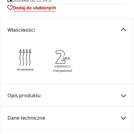
Dostawa od
22,99 zł
Dodaj do ulubionych
Właściwości
Opis produktu
Kratka osłonowa KRLz1 light z żaluzją
Dane techniczne
Kratka light z żaluzją to estetyczne i funkcjonalne
rozwiązanie do osłony otworów przewodów wentylacyjnych