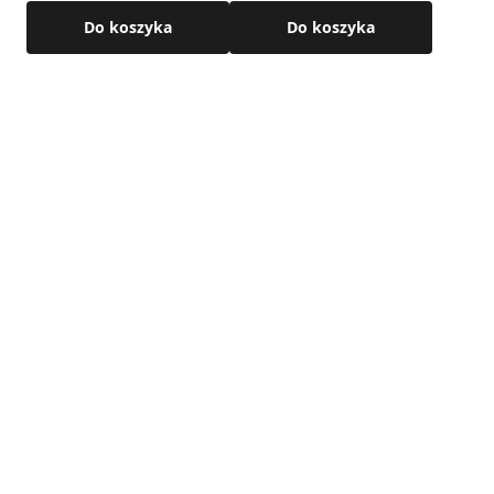
MAT
Do koszyka
Do koszyka
Przeznaczenie:
• wentylacja,
•
DGP
(np. nawiewy powietrza z dystrybucji gorącego
powietrza)
Szczegółowe wymiary i informacje techniczne dostępne są
w karcie produktu.