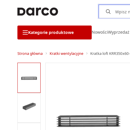
Nowości
Wyprzedaż
Kategorie produktowe
Strona główna
Kratki wentylacyjne
Kratka loft KRR350x60