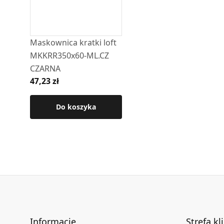
Maskownica kratki loft
MKKRR350x60-ML.CZ
CZARNA
47,23 zł
Do koszyka
Informacje
Strefa kl