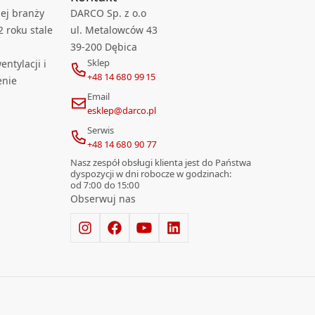
ej branży
DARCO Sp. z o.o
2 roku stale
ul. Metalowców 43
39-200 Dębica
Sklep
ntylacji i
+48 14 680 99 15
enie
Email
esklep@darco.pl
Serwis
+48 14 680 90 77
Nasz zespół obsługi klienta jest do Państwa
dyspozycji w dni robocze w godzinach:
od 7:00 do 15:00
Obserwuj nas