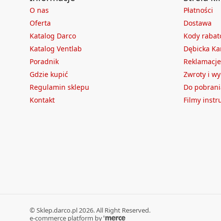
O nas
Płatności
Oferta
Dostawa
Katalog Darco
Kody raba
Katalog Ventlab
Dębicka Ka
Poradnik
Reklamacje
Gdzie kupić
Zwroty i w
Regulamin sklepu
Do pobrani
Kontakt
Filmy inst
©
Sklep.darco.pl
2026
. All Right Reserved.
e-commerce platform by