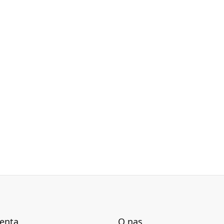
ienta
O nas