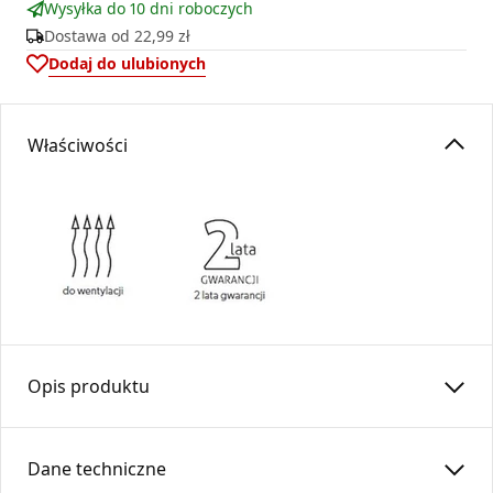
Wysyłka do 10 dni roboczych
Dostawa od
22,99 zł
Dodaj do ulubionych
Właściwości
Opis produktu
Kaseta dolotowa prosta posiada dwa króćce podłączeniowe
służące jako połączenia kratki kominkowej z rurami
Dane techniczne
elastycznymi.