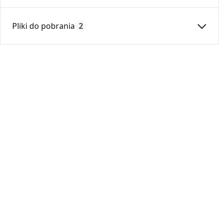
Średnica:
125
Pliki do pobrania
2
Max. temperatura:
250
Czas gwarancji:
24
Deklaracja
DZ 01_2018.pdf
Karta Techniczna
DARCO_Karta_katalogowa_Kasety-
dolotowe.pdf