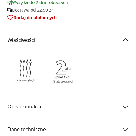
Wysyłka do 2 dni roboczych
Dostawa od
22,99 zł
Dodaj do ulubionych
Właściwości
Opis produktu
Anemostat kwadratowy
ASKV
fi 200 stanowi estetyczne
zakończenie systemów wentylacyjnych oraz
Dane techniczne
rozprowadzania ciepłego powietrza z kominków.