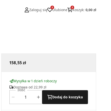
0
0
Zaloguj się
Ulubione
Koszyk
:
0,00 zł
158,55 zł
Wysyłka w 1 dzień roboczy
Dostawa od
22,99 zł
Ilość
Dodaj do koszyka