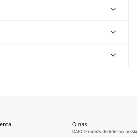
ią estetyczne zakończenie wylotów bocznych
na za pomocą kołków rozporowych.
nału wentylacyjnego w celu kontroli lub
180
24
 175mm
Karta Techniczna
DARCO_Karta_katalogowa_Kratki-
Oslonowe-Komina.pdf
ienta
O nas
DARCO należy do liderów polski