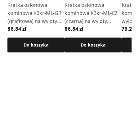
Kratka osłonowa
Kratka osłonowa
Kratka
kominowa K3kr-ML-GR
kominowa K3kr-ML-CZ
komino
(grafitowa) na wyloty
(czarna) na wyloty
wyloty
86,84 zł
86,84 zł
76,26 z
boczne z ramką
boczne z ramką
(chromo
Do koszyka
Do koszyka