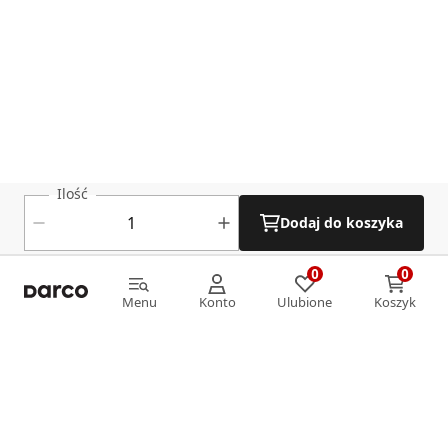
Ilość
Dodaj do koszyka
0
0
0
0
Menu
Konto
Ulubione
Koszyk
Menu
Konto
Ulubione
Koszyk
Informacje
O nas
Strefa klienta
Oferta