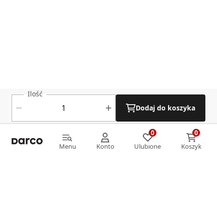
Ilość
Dodaj do koszyka
0
0
0
0
Menu
Konto
Ulubione
Koszyk
Menu
Konto
Ulubione
Koszyk
Informacje
O nas
Strefa klienta
Oferta