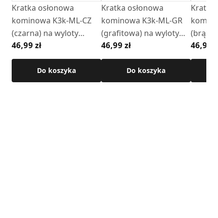
Kratka osłonowa
Kratka osłonowa
Kratka
• wymiar czoła kratki: 175 × 245 mm
kominowa K3k-ML-CZ
kominowa K3k-ML-GR
komino
• materiał: blacha chromoniklowa
(czarna) na wyloty
(grafitowa) na wyloty
(brązow
46,99 zł
46,99 zł
46,99 z
boczne
boczne
boczne
Szczegółowe wymiary produktu dostępne w karcie
technicznej .
Do koszyka
Do koszyka