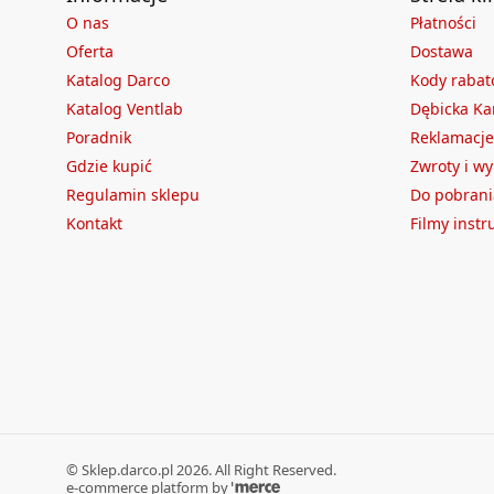
O nas
Płatności
Oferta
Dostawa
Katalog Darco
Kody raba
Katalog Ventlab
Dębicka Ka
Poradnik
Reklamacje
Gdzie kupić
Zwroty i w
Regulamin sklepu
Do pobrani
Kontakt
Filmy inst
©
Sklep.darco.pl
2026
. All Right Reserved.
e-commerce platform by