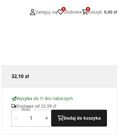
0
0
Zaloguj się
Ulubione
Koszyk
:
0,00 zł
32,10 zł
Wysyłka do 11 dni roboczych
Dostawa od
22,99 zł
Ilość
Dodaj do koszyka