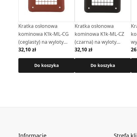
Kratka osłonowa
Kratka osłonowa
Kr
kominowa K1k-ML-CG
kominowa K1k-ML-CZ
ko
(ceglasty) na wyloty
(czarna) na wyloty
wy
32,10 zł
32,10 zł
26
boczne
boczne
(c
Do koszyka
Do koszyka
Informacje
Strefa kl