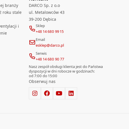
ej branży
DARCO Sp. z o.o
2 roku stale
ul. Metalowców 43
39-200 Dębica
Sklep
ntylacji i
+48 14 680 99 15
enie
Email
esklep@darco.pl
Serwis
+48 14 680 90 77
Nasz zespół obsługi klienta jest do Państwa
dyspozycji w dni robocze w godzinach:
od 7:00 do 15:00
Obserwuj nas