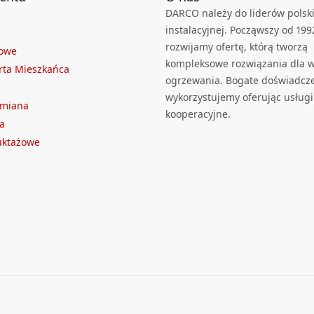
DARCO należy do liderów polski
instalacyjnej. Począwszy od 199
rozwijamy ofertę, którą tworzą
towe
kompleksowe rozwiązania dla we
rta Mieszkańca
ogrzewania. Bogate doświadcz
wykorzystujemy oferując usługi
ymiana
kooperacyjne.
a
ruktażowe