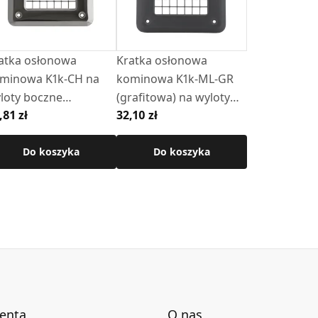
atka osłonowa
Kratka osłonowa
minowa K1k-CH na
kominowa K1k-ML-GR
loty boczne
(grafitowa) na wyloty
,81 zł
32,10 zł
hromonikiel)
boczne
Do koszyka
Do koszyka
ienta
O nas