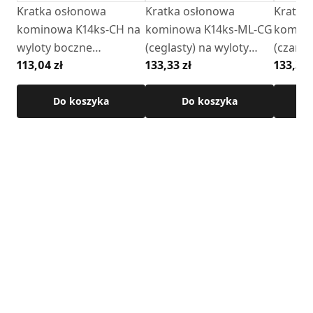
Kratka osłonowa
Kratka osłonowa
Kratka
kominowa K14ks-CH na
kominowa K14ks-ML-CG
komino
wyloty boczne
(ceglasty) na wyloty
(czarna
113,04 zł
133,33 zł
133,33 
(chromonikiel)
boczne
boczne
Do koszyka
Do koszyka