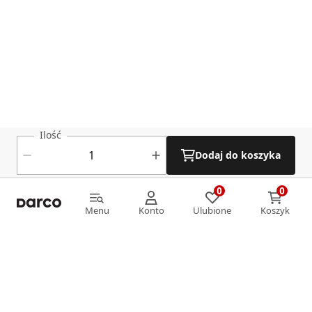
Ilość
Dodaj do koszyka
0
0
0
0
Menu
Konto
Ulubione
Koszyk
Menu
Konto
Ulubione
Koszyk
Informacje
O nas
Strefa klienta
Oferta