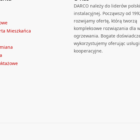
DARCO należy do liderów polski
instalacyjnej. Począwszy od 199
rozwijamy ofertę, którą tworzą
towe
kompleksowe rozwiązania dla we
rta Mieszkańca
ogrzewania. Bogate doświadcz
wykorzystujemy oferując usługi
ymiana
kooperacyjne.
a
ruktażowe