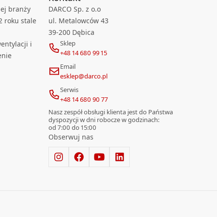
ej branży
DARCO Sp. z o.o
2 roku stale
ul. Metalowców 43
39-200 Dębica
Sklep
ntylacji i
+48 14 680 99 15
enie
Email
esklep@darco.pl
Serwis
+48 14 680 90 77
Nasz zespół obsługi klienta jest do Państwa
dyspozycji w dni robocze w godzinach:
od 7:00 do 15:00
Obserwuj nas