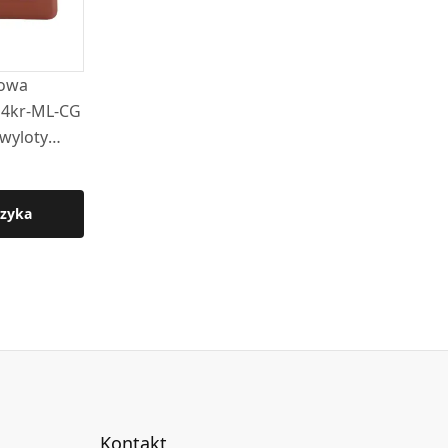
nowa
4kr-ML-CG
 wyloty
mką
zyka
Kontakt