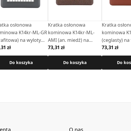
atka osłonowa
Kratka osłonowa
Kratka osło
minowa K14kr-ML-GR
kominowa K14kr-ML-
kominowa K1
rafitowa) na wyloty
AMI (an. miedź) na
(ceglasty) na
,31 zł
73,31 zł
73,31 zł
czne z ramką
wyloty boczne z ramką
boczne z ra
Do koszyka
Do koszyka
Do kos
ienta
O nas