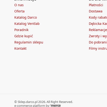
O nas
Płatności
Oferta
Dostawa
Katalog Darco
Kody raba
Katalog Ventlab
Dębicka Ka
Poradnik
Reklamacje
Gdzie kupić
Zwroty i w
Regulamin sklepu
Do pobrani
Kontakt
Filmy inst
©
Sklep.darco.pl
2026
. All Right Reserved.
e-commerce platform by