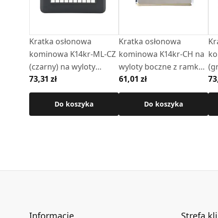
Kratka osłonowa
Kratka osłonowa
Kr
kominowa K14kr-ML-CZ
kominowa K14kr-CH na
ko
(czarny) na wyloty
wyloty boczne z ramką
(g
73,31 zł
61,01 zł
73
boczne z ramką
(chromonikiel)
bo
Do koszyka
Do koszyka
Informacje
Strefa kl