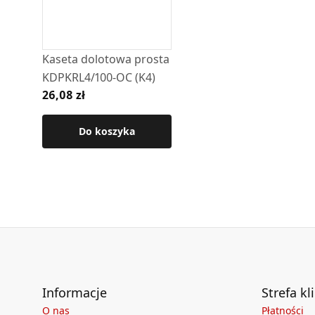
• Wymiary ramki montażowej: 165 × 300 mm
• Materiał: stal czarna,
• Kratka pomalowana proszkowo na kolor ant
Kaseta dolotowa prosta
KDPKRL4/100-OC (K4)
Przeznaczenie:
26,08 zł
• wentylacja,
•
DGP
(np. nawiewy powietrza z dystrybucji g
Do koszyka
Szczegółowe wymiary i informacje techniczne
Informacje
Strefa kl
O nas
Płatności