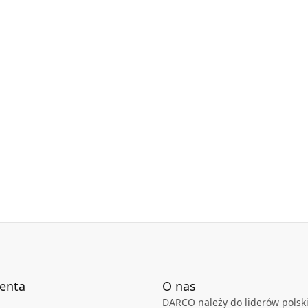
yczne srebro
orącego powietrza)
 dostępne są w karcie produktu.
ienta
O nas
DARCO należy do liderów polski