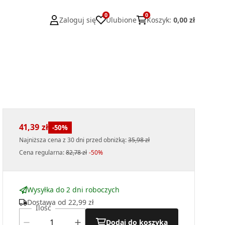
0
0
Zaloguj się
Ulubione
Koszyk
:
0,00 zł
41,39 zł
-
50
%
Najniższa cena z 30 dni przed obniżką:
35,98 zł
Cena regularna
:
82,78 zł
-
50
%
Wysyłka do 2 dni roboczych
Dostawa od
22,99 zł
Ilość
Dodaj do koszyka