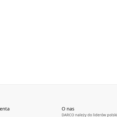
ry techniczne produktu dostępne są w karcie
ienta
O nas
DARCO należy do liderów polski