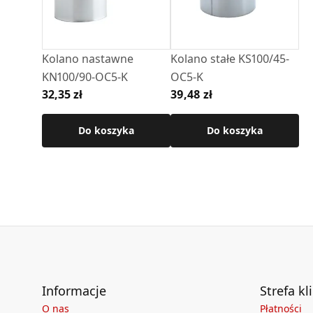
• materiał: blacha ocynkowana
• połączenie: nypel / kielich
Kolano nastawne
Kolano stałe KS100/45-
Szczegółowe wymiary oraz pozostałe paramet
KN100/90-OC5-K
OC5-K
technicznej produktu.
32,35 zł
39,48 zł
Do koszyka
Do koszyka
Informacje
Strefa kl
O nas
Płatności