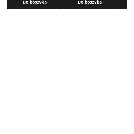
Do koszyka
Do koszyka
• połączenie: nypel / kielich
Szczegółowe wymiary oraz pozostałe parametry techniczne
produktu dostępne są w karcie technicznej produktu.