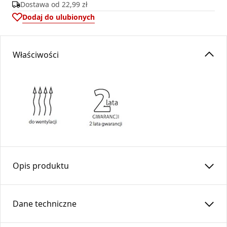
Dostawa od
22,99 zł
Dodaj do ulubionych
Właściwości
Opis produktu
Kolano stałe KS100/45-OC5-K
Dane techniczne
Kolano stałe wykonane z blach ocynkowanej, przeznaczona
do budowy ciągów w instalacjach wentylacji grawitacyjnej