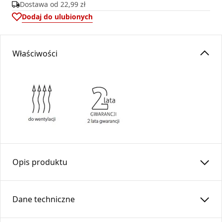
Dostawa od
22,99 zł
Dodaj do ulubionych
Właściwości
Opis produktu
Kolano nastawne KN150/90-OC5-K ( kielichowe)
Dane techniczne
Kolano nastawne to element instalacyjny umożliwiający
łagodną i precyzyjną zmianę kierunku przepływu