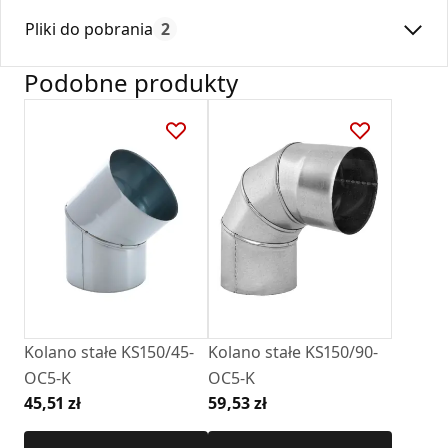
Średnica:
150
powietrza w systemach wentylacyjnych. Dzięki
Pliki do pobrania
2
Max. temperatura:
250
segmentowej budowie znacznie ułatwia montaż w trudno
dostępnych miejscach oraz ogranicza opory przepływu, co
Czas gwarancji:
24
Podobne produkty
korzystnie wpływa na efektywność całej instalacji.
Deklaracja
KDWU 05_2022.pdf
Zastosowanie:
Karta Techniczna
Kolano może być stosowane w:
DARCO_Karta_katalogowa_Rury-Ksztaltki-
• systemach wentylacji grawitacyjnej,
Stalowe-Okragle.pdf
• instalacjach wentylacji mechanicznej,
• systemach ogrzewania powietrznego i klimatyzacji.
Segmentowa konstrukcja umożliwia płynną regulację kąta ,
co pozwala na elastyczne dopasowanie do układu
Kolano stałe KS150/45-
Kolano stałe KS150/90-
instalacji. Połączenia realizowane są za pomocą
OC5-K
OC5-K
standardowego systemu nypla i kielicha, co zapewnia
45,51 zł
59,53 zł
szybki oraz szczelny montaż.