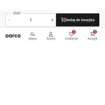
Ilość
Dodaj do koszyka
0
0
0
0
Menu
Konto
Ulubione
Koszyk
Menu
Konto
Ulubione
Koszyk
Informacje
O nas
Strefa klienta
Oferta
Katalog Darco
Płatności
O nas
Katalog Ventlab
Dostawa
Poradnik
Kody rabatowe
DARCO należy do liderów polskiej branży instalacyjnej.
Gdzie kupić
Kontakt
Dębicka Karta Mieszkańca
Począwszy od 1992 roku stale rozwijamy ofertę, którą
Regulamin sklepu
Reklamacje
tworzą kompleksowe rozwiązania dla wentylacji i
Kontakt
DARCO Sp. z o.o
Zwroty i wymiana