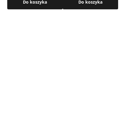
Do koszyka
Do koszyka
Dane techniczne:
• Regulowany kąt: 0°–90°
• Materiał: blacha ocynkowana
Szczegółowe wymiary oraz dane techniczne znajdują się w
karcie produktu.